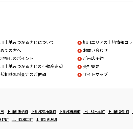
旭川土地みつかるナビについて
旭川エリアの土地情報コラ
初めての方へ
お問い合わせ
土地探しのポイント
ご来店予約
旭川土地みつかるナビの不動産売却
会社概要
売却相談無料査定のご依頼
サイトマップ
野市
上川郡鷹栖町
上川郡東神楽町
上川郡当麻町
上川郡比布町
上川郡愛別町
良野町
上川郡和寒町
上川郡剣淵町