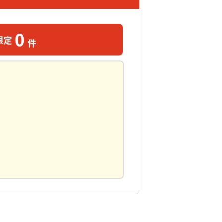
0
限定
件