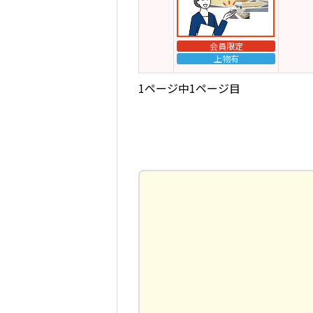
会員限定
上物有
1ページ中1ページ目