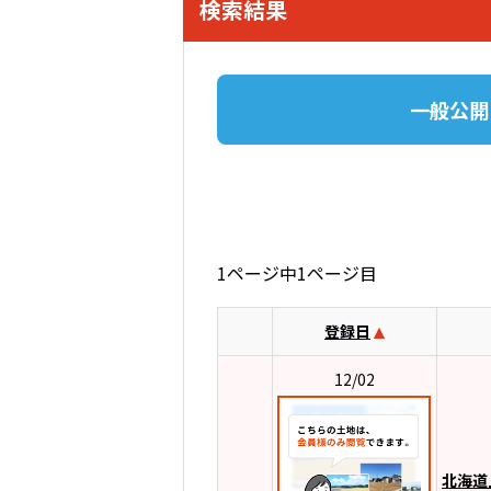
検索結果
一般公開
1ページ中1ページ目
登録日
12/02
北海道