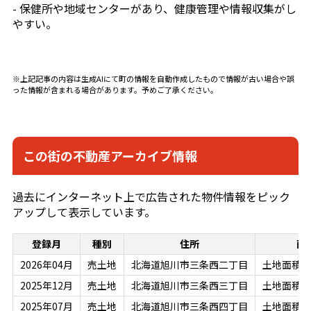
- 保健所や地域センターがあり、健康管理や情報収集がし
やすい。
※上記記事の内容は生成AIにて町の情報を自動作成したもので情報が古い場合や誤
った情報が含まれる場合があります。予めご了承ください。
この街の不動産アーカイブ情報
過去にインターネット上で広告された物件情報をピック
アップして表示しています。
登録月
種別
住所
面
2026年04月
売土地
北海道旭川市三条西二丁目
土地面積：3
2025年12月
売土地
北海道旭川市三条西三丁目
土地面積：2
2025年07月
売土地
北海道旭川市三条西四丁目
土地面積：2